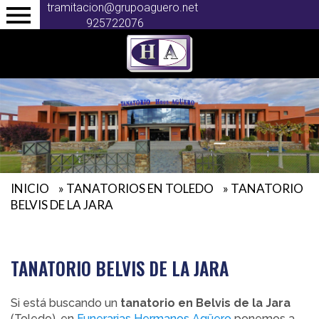
tramitacion@grupoaguero.net
925722076
INICIO
»
TANATORIOS EN TOLEDO
»
TANATORIO
BELVIS DE LA JARA
TANATORIO BELVIS DE LA JARA
Si está buscando un
tanatorio en Belvis de la Jara
(Toledo), en
Funerarias Hermanos Agüero
ponemos a